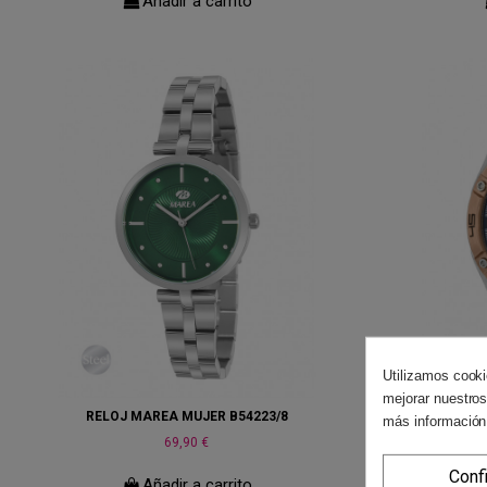
Añadir a carrito
Utilizamos cooki
mejorar nuestros
RELOJ MAREA MUJER B54223/8
RELOJ
más información
69,90 €
Conf
Añadir a carrito