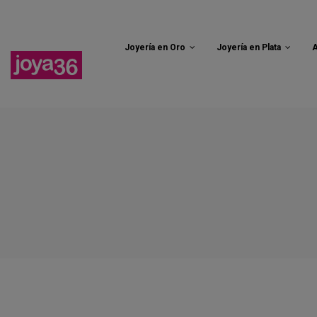
Envío grat
Joyería en Oro
Joyería en Plata
A