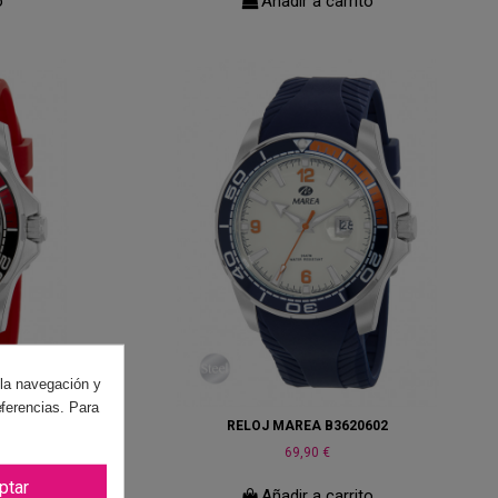
o
Añadir a carrito
 la navegación y
eferencias. Para
603
RELOJ MAREA B3620602
69,90 €
ptar
o
Añadir a carrito