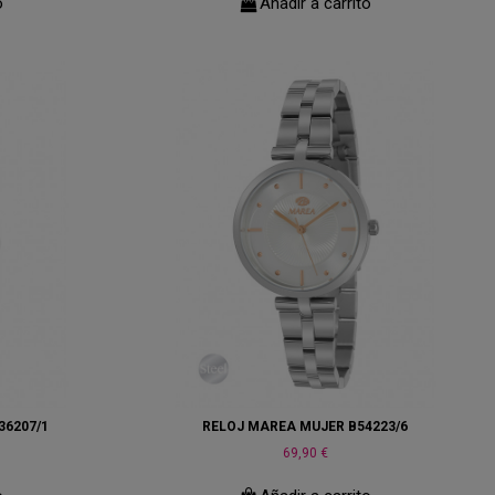
o
Añadir a carrito
36207/1
RELOJ MAREA MUJER B54223/6
69,90 €