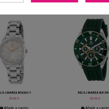
ELOJ MAREA B54261/1
RELOJ MAREA B41394
39,90 €
59,90 €
Añadir a carrito
Añadir a carrit