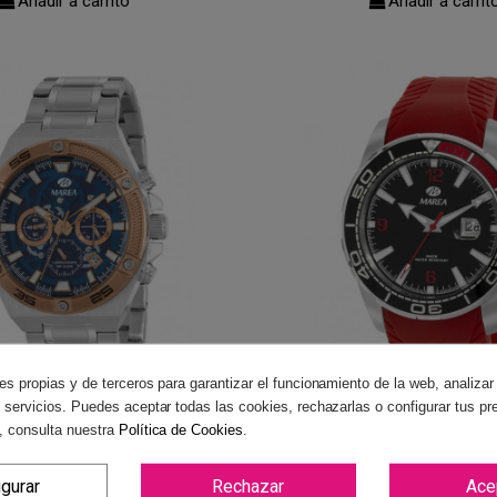
Añadir a carrito
Añadir a carrit
es propias y de terceros para garantizar el funcionamiento de la web, analizar
 servicios. Puedes aceptar todas las cookies, rechazarlas o configurar tus pr
 MAREA HOMBRE B35374/3
RELOJ MAREA B3620
, consulta nuestra
Política de Cookies
.
119,90 €
69,90 €
igurar
Rechazar
Ace
Añadir a carrito
Añadir a carrit