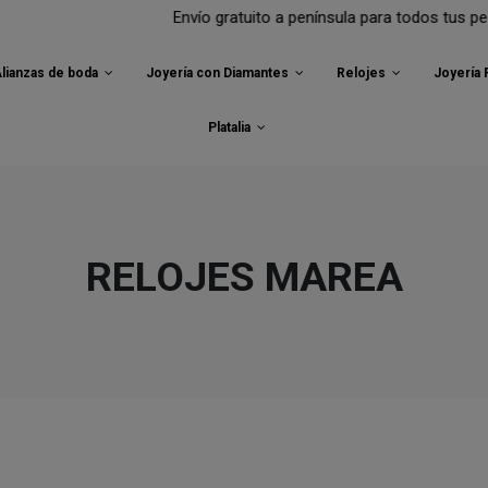
uito a península para todos tus pedidos.
lianzas de boda
Joyería con Diamantes
Relojes
Joyería
Platalia
RELOJES MAREA