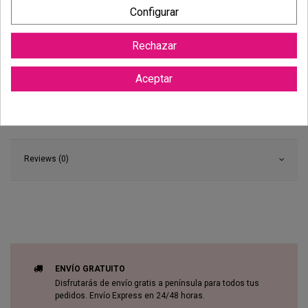
Configurar
Dispones de 14 días naturales para desistir de tu compra, sin
necesidad de justificación.
Más información
Rechazar
Aceptar
Reviews (0)
ENVÍO GRATUITO
Disfrutarás de envío gratis a península para todos tus
pedidos. Envío Express en 24/48 horas.