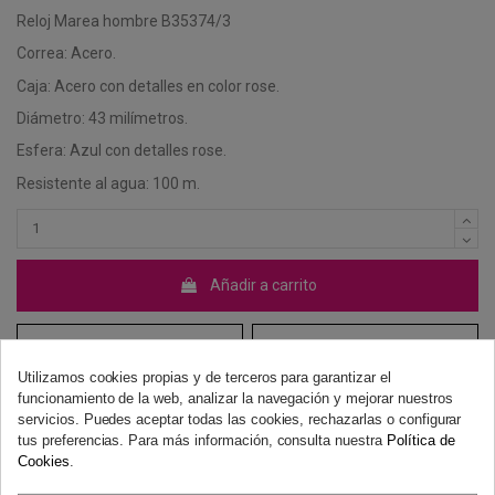
Reloj Marea hombre B35374/3
Correa: Acero.
Caja: Acero con detalles en color rose.
Diámetro: 43 milímetros.
Esfera: Azul con detalles rose.
Resistente al agua: 100 m.
Añadir a carrito
Utilizamos cookies propias y de terceros para garantizar el
funcionamiento de la web, analizar la navegación y mejorar nuestros
servicios. Puedes aceptar todas las cookies, rechazarlas o configurar
tus preferencias. Para más información, consulta nuestra
Política de
Cookies
.
Derecho de desistimiento