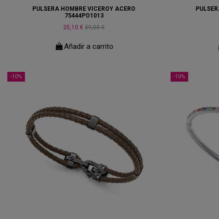
PULSERA HOMBRE VICEROY ACERO
PULSER
75444PO1013
35,10 €
39,00 €
Añadir a carrito
-10%
-10%