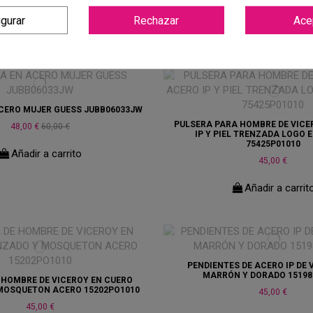
56,00 €
70,00 €
52,00 €
65,00 €
igurar
Rechazar
Ace
Añadir a carrito
Añadir a carrit
CERO MUJER GUESS JUBB06033JW
PULSERA PARA HOMBRE DE VICE
48,00 €
60,00 €
IP Y PIEL TRENZADA LOGO 
75425P01010
Añadir a carrito
45,00 €
Añadir a carrit
PENDIENTES DE ACERO IP DE 
MARRÓN Y DORADO 15198
 HOMBRE DE VICEROY EN CUERO
MOSQUETON ACERO 15202PO1010
45,00 €
45,00 €