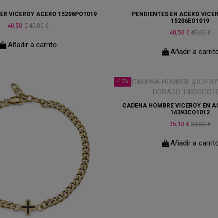
ER VICEROY ACERO 15206PO1019
PENDIENTES EN ACERO VICE
15206EO1019
40,50 €
45,00 €
40,50 €
45,00 €
Añadir a carrito
Añadir a carrit
-10%
CADENA HOMBRE VICEROY EN A
14393CO1012
35,10 €
39,00 €
Añadir a carrit