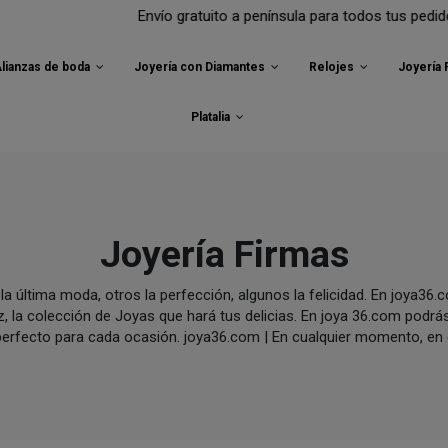
to a península para todos tus pedidos.
lianzas de boda
Joyería con Diamantes
Relojes
Joyería
Platalia
Joyería Firmas
la última moda, otros la perfección, algunos la felicidad. En joya36
z, la colección de Joyas que hará tus delicias. En joya 36.com podrá
fecto para cada ocasión. joya36.com | En cualquier momento, en cu