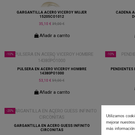
GARGANTILLA ACERO VICEROY MUJER
CADENA A
15205CO1012
D
35,10 €
39,00 €
Añadir a carrito
-10%
-10%
PULSERA EN ACERO VICEROY HOMBRE
PENDIENTES 
14380PO1000
53,10 €
59,00 €
Añadir a carrito
-20%
-20%
Utilizamos cooki
mejorar nuestros
GARGANTILLA EN ACERO GUESS INFINITO
GARGANTI
más información
CIRCONITAS