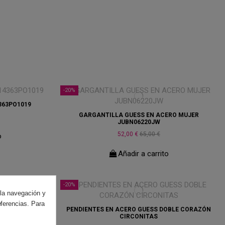
-20%
363PO1019
GARGANTILLA GUESS EN ACERO MUJER
JUBN06220JW
52,00 €
65,00 €
o
Añadir a carrito
-20%
 la navegación y
eferencias. Para
 GUESS DOBLE
PENDIENTES EN ACERO GUESS DOBLE CORAZÓN
CIRCONITAS