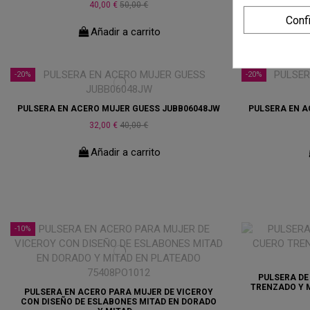
40,00 €
50,00 €
Conf
Añadir a carrito
-20%
-20%
PULSERA EN ACERO MUJER GUESS JUBB06048JW
PULSERA EN A
32,00 €
40,00 €
Añadir a carrito
-10%
PULSERA DE
TRENZADO Y 
PULSERA EN ACERO PARA MUJER DE VICEROY
CON DISEÑO DE ESLABONES MITAD EN DORADO