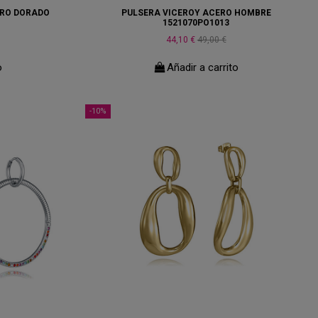
ERO DORADO
PULSERA VICEROY ACERO HOMBRE
1521070PO1013
44,10 €
49,00 €
o
Añadir a carrito
-10%