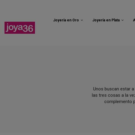
Envío gratui
Joyería en Oro
Joyería en Plata
A
Unos buscan estar a 
las tres cosas a la ve
complemento per