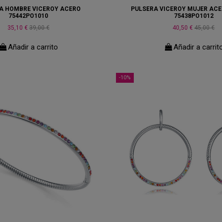
A HOMBRE VICEROY ACERO
PULSERA VICEROY MUJER AC
75442PO1010
75438PO1012
35,10 €
39,00 €
40,50 €
45,00 €
Añadir a carrito
Añadir a carrit
-10%