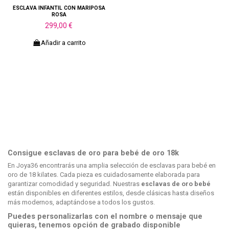
ESCLAVA INFANTIL CON MARIPOSA
ROSA
299,00 €
Añadir a carrito
Consigue esclavas de oro para bebé de oro 18k
En Joya36 encontrarás una amplia selección de esclavas para bebé en
oro de 18 kilates. Cada pieza es cuidadosamente elaborada para
garantizar comodidad y seguridad. Nuestras
esclavas de oro bebé
están disponibles en diferentes estilos, desde clásicas hasta diseños
más modernos, adaptándose a todos los gustos.
Puedes personalizarlas con el nombre o mensaje que
quieras, tenemos opción de grabado disponible