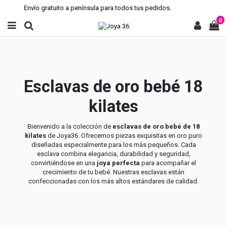
Envío gratuito a península para todos tus pedidos.
0
Esclavas de oro bebé 18
kilates
Bienvenido a la colección de
esclavas de oro bebé de 18
kilates
de Joya36. Ofrecemos piezas exquisitas en oro puro
diseñadas especialmente para los más pequeños. Cada
esclava combina elegancia, durabilidad y seguridad,
convirtiéndose en una
joya perfecta
para acompañar el
crecimiento de tu bebé. Nuestras esclavas están
confeccionadas con los más altos estándares de calidad.