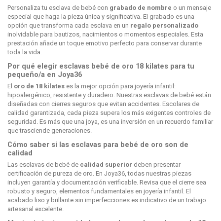
Personaliza tu esclava de bebé con
grabado de nombre
o un mensaje
especial que haga la pieza única y significativa. El grabado es una
opción que transforma cada esclava en un
regalo personalizado
inolvidable para bautizos, nacimientos o momentos especiales. Esta
prestación añade un toque emotivo perfecto para conservar durante
toda la vida.
Por qué elegir esclavas bebé de oro 18 kilates para tu
pequeño/a en Joya36
El
oro de 18 kilates
es la mejor opción para joyería infantil:
hipoalergénico, resistente y duradero. Nuestras esclavas de bebé están
diseñadas con cierres seguros que evitan accidentes. Escolares de
calidad garantizada, cada pieza supera los más exigentes controles de
seguridad. Es más que una joya, es una inversión en un recuerdo familiar
que trasciende generaciones.
Cómo saber si las esclavas para bebé de oro son de
calidad
Las esclavas de bebé de
calidad superior
deben presentar
certificación de pureza de oro. En Joya36, todas nuestras piezas
incluyen garantía y documentación verificable. Revisa que el cierre sea
robusto y seguro, elementos fundamentales en joyería infantil. El
acabado liso y brillante sin imperfecciones es indicativo de un trabajo
artesanal excelente.