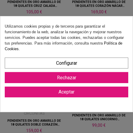
PENDIENTES EN ORO AMARILLO DE
PENDIENTES EN ORO AMARILLO DE
18 QUILATES CRUZ CALADA
18 QUILATES CORAZÓN NÁCAR
CIRCONITA
CIRCONITA
105,00 €
169,00 €
Añadir a carrito
Añadir a carrito
Utilizamos cookies propias y de terceros para garantizar el
funcionamiento de la web, analizar la navegación y mejorar nuestros
servicios. Puedes aceptar todas las cookies, rechazarlas o configurar
tus preferencias. Para más información, consulta nuestra
Política de
Cookies
.
PENDIENTES EN ORO AMARILLO DE
18 QUILATES CORAZÓN BOLITAS
PENDIENTES EN ORO AMARILLO DE
Configurar
18 QUILATES DOBLE CORAZÓN
139,00 €
ESMALTE ROSA/BLANCO
109,00 €
Añadir a carrito
Rechazar
Añadir a carrito
Aceptar
PENDIENTES EN ORO AMARILLO DE
18 QUILATES UNICORNIO
PENDIENTES EN ORO AMARILLO DE
CIRCONITAS
18 QUILATES DOBLE CORAZÓN
99,00 €
LISO CIRCONITAS
159,00 €