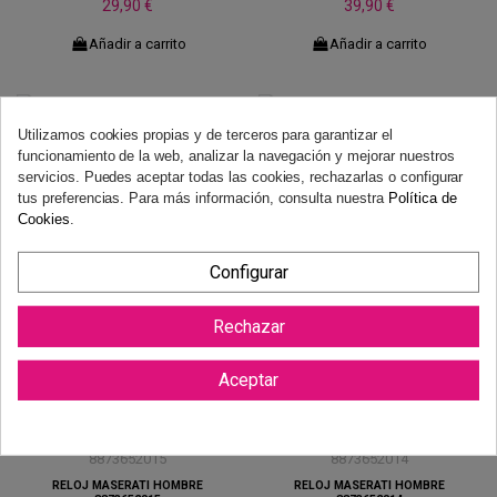
29,90 €
39,90 €
Añadir a carrito
Añadir a carrito
Utilizamos cookies propias y de terceros para garantizar el
RELOJ MAREA HOMBRE B36213/1
RELOJ MAREA MUJER B36209/1
funcionamiento de la web, analizar la navegación y mejorar nuestros
59,90 €
59,90 €
servicios. Puedes aceptar todas las cookies, rechazarlas o configurar
tus preferencias. Para más información, consulta nuestra
Política de
Añadir a carrito
Añadir a carrito
Cookies
.
Configurar
RELOJ MAREA HOMBRE B35376/2
RELOJ MAREA HOMBRE B35374/1
Rechazar
99,90 €
119,90 €
Aceptar
Añadir a carrito
Añadir a carrito
-25%
-25%
RELOJ MASERATI HOMBRE
RELOJ MASERATI HOMBRE