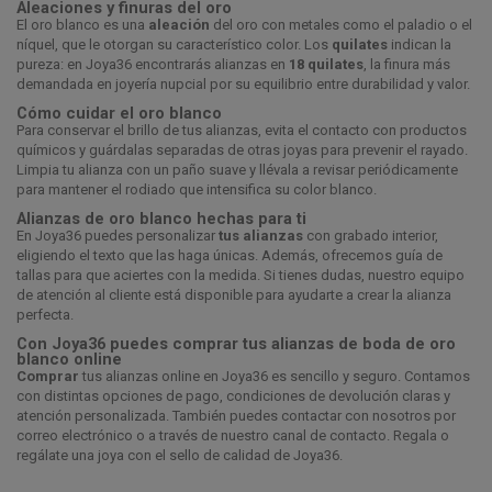
Aleaciones y finuras del oro
El oro blanco es una
aleación
del oro con metales como el paladio o el
níquel, que le otorgan su característico color. Los
quilates
indican la
pureza: en Joya36 encontrarás alianzas en
18 quilates
, la finura más
demandada en joyería nupcial por su equilibrio entre durabilidad y valor.
Cómo cuidar el oro blanco
Para conservar el brillo de tus alianzas, evita el contacto con productos
químicos y guárdalas separadas de otras joyas para prevenir el rayado.
Limpia tu alianza con un paño suave y llévala a revisar periódicamente
para mantener el rodiado que intensifica su color blanco.
Alianzas de oro blanco hechas para ti
En Joya36 puedes personalizar
tus alianzas
con grabado interior,
eligiendo el texto que las haga únicas. Además, ofrecemos guía de
tallas para que aciertes con la medida. Si tienes dudas, nuestro equipo
de atención al cliente está disponible para ayudarte a crear la alianza
perfecta.
Con Joya36 puedes comprar tus alianzas de boda de oro
blanco online
Comprar
tus alianzas online en Joya36 es sencillo y seguro. Contamos
con distintas opciones de pago, condiciones de devolución claras y
atención personalizada. También puedes contactar con nosotros por
correo electrónico o a través de nuestro canal de contacto. Regala o
regálate una joya con el sello de calidad de Joya36.