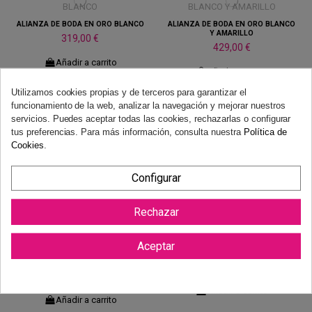
ALIANZA DE BODA EN ORO BLANCO
ALIANZA DE BODA EN ORO BLANCO
Y AMARILLO
319,00 €
429,00 €
Añadir a carrito
Añadir a carrito
Utilizamos cookies propias y de terceros para garantizar el
funcionamiento de la web, analizar la navegación y mejorar nuestros
servicios. Puedes aceptar todas las cookies, rechazarlas o configurar
tus preferencias. Para más información, consulta nuestra
Política de
ALIANZA DE BODA EN ORO BLANCO
ALIANZA CON DIAMANTE EN ORO
Cookies
.
BLANCO
469,00 €
1.115,00 €
Añadir a carrito
Configurar
Añadir a carrito
Rechazar
Aceptar
ALIANZA CON DIAMANTE EN ORO
ALIANZA DE BODA EN ORO BLANCO
BLANCO
419,00 €
899,00 €
Añadir a carrito
Añadir a carrito