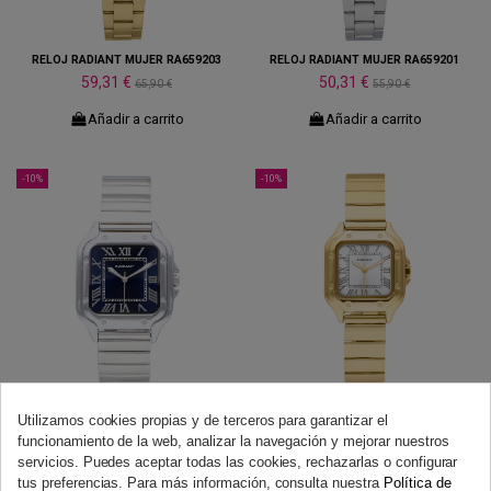
RELOJ RADIANT MUJER RA659203
RELOJ RADIANT MUJER RA659201
59,31 €
50,31 €
65,90 €
55,90 €
Añadir a carrito
Añadir a carrito
-10%
-10%
RELOJ RADIANT HOMBRE RA664202
RELOJ MUJER DORADO RA661205
Utilizamos cookies propias y de terceros para garantizar el
50,31 €
53,91 €
55,90 €
59,90 €
funcionamiento de la web, analizar la navegación y mejorar nuestros
servicios. Puedes aceptar todas las cookies, rechazarlas o configurar
Añadir a carrito
Añadir a carrito
tus preferencias. Para más información, consulta nuestra
Política de