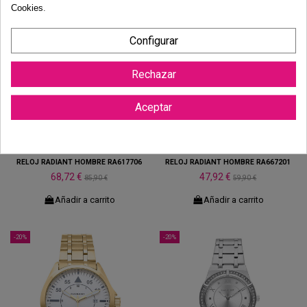
Cookies
.
-20%
-20%
Configurar
Rechazar
Aceptar
RELOJ RADIANT HOMBRE RA617706
RELOJ RADIANT HOMBRE RA667201
68,72 €
47,92 €
85,90 €
59,90 €
Añadir a carrito
Añadir a carrito
-20%
-20%