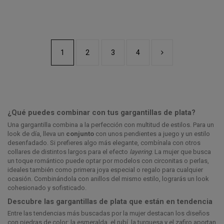
1
2
3
4
¿Qué puedes combinar con tus gargantillas de plata?
Una gargantilla combina a la perfección con multitud de estilos. Para un
look de día, lleva un
conjunto
con unos pendientes a juego y un estilo
desenfadado. Si prefieres algo más elegante, combínala con otros
collares de distintos largos para el efecto
layering
. La mujer que busca
un toque romántico puede optar por modelos con circonitas o perlas,
ideales también como primera joya especial o regalo para cualquier
ocasión. Combinándola con anillos del mismo estilo, lograrás un look
cohesionado y sofisticado.
Descubre las gargantillas de plata que están en tendencia
Entre las tendencias más buscadas por la mujer destacan los diseños
con piedras de color: la esmeralda, el rubí, la turquesa y el zafiro aportan