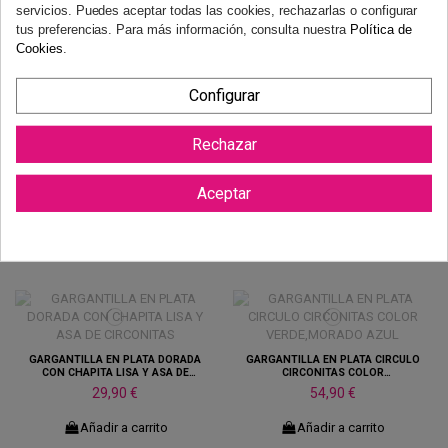
BICOLOR
BANDAS BICOLORES
servicios. Puedes aceptar todas las cookies, rechazarlas o configurar
29,90 €
39,90 €
tus preferencias. Para más información, consulta nuestra
Política de
Cookies
.
Añadir a carrito
Añadir a carrito
Configurar
Rechazar
GARGANTILLA DE PLATA CON
LUNAS BICOLORES
GARGANTILLA EN PLATA DORADA
Aceptar
COLGANTE CORAZON VERDE
39,90 €
44,90 €
Añadir a carrito
Añadir a carrito
GARGANTILLA EN PLATA DORADA
GARGANTILLA EN PLATA CIRCULO
CON CHAPITA LISA Y ASA DE
CIRCONITAS COLOR
CIRCONITAS
VERDE,MORADO AZUL
29,90 €
54,90 €
Añadir a carrito
Añadir a carrito