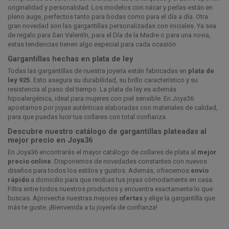
originalidad y personalidad. Los modelos con nácar y perlas están en
pleno auge, perfectos tanto para bodas como para el día a día. Otra
gran novedad son las gargantillas personalizadas con iniciales. Ya sea
de regalo para San Valentín, para el Día de la Madre o para una novia,
estas tendencias tienen algo especial para cada ocasión.
Gargantillas hechas en plata de ley
Todas las gargantillas de nuestra joyería están fabricadas en
plata de
ley 925.
Esto asegura su durabilidad, su brillo característico y su
resistencia al paso del tiempo. La plata de ley es además
hipoalergénica, ideal para mujeres con piel sensible. En Joya36
apostamos por joyas auténticas elaboradas con materiales de calidad,
para que puedas lucir tus collares con total confianza.
Descubre nuestro catálogo de gargantillas plateadas al
mejor precio en Joya36
En Joya36 encontrarás el mayor catálogo de collares de plata al
mejor
precio online
. Disponemos de novedades constantes con nuevos
diseños para todos los estilos y gustos. Además, ofrecemos
envío
rápido
a domicilio para que recibas tus joyas cómodamente en casa.
Filtra entre todos nuestros productos y encuentra exactamente lo que
buscas. Aprovecha nuestras mejores
ofertas
y elige la gargantilla que
más te guste. ¡Bienvenida a tu joyería de confianza!