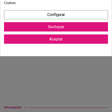
Cookies
.
Configurar
MARCO DE PLATA 20X25
JOYERO OSO ROSA
Rechazar
95,00 €
75,00 €
Aceptar
Añadir a carrito
Añadir a carrito
Información