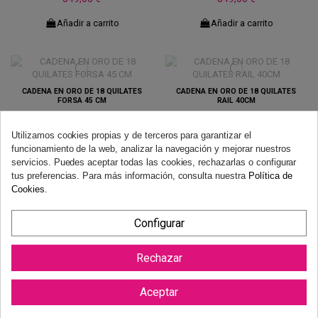
Añadir a carrito
Añadir a carrito
CADENA EN ORO DE 18 QUILATES
CADENA EN ORO DE 18 QUILATES
FORSA 45 CM
RAIL 40CM
479,00 €
379,00 €
Utilizamos cookies propias y de terceros para garantizar el
Añadir a carrito
Añadir a carrito
funcionamiento de la web, analizar la navegación y mejorar nuestros
servicios. Puedes aceptar todas las cookies, rechazarlas o configurar
tus preferencias. Para más información, consulta nuestra
Política de
Cookies
.
CADENA EN ORO DE 18 QUILATES
CADENA EN ORO DE 18 QUILATES
MACIZA 60 CM
40 CM
Configurar
769,00 €
269,00 €
Añadir a carrito
Añadir a carrito
Rechazar
Aceptar