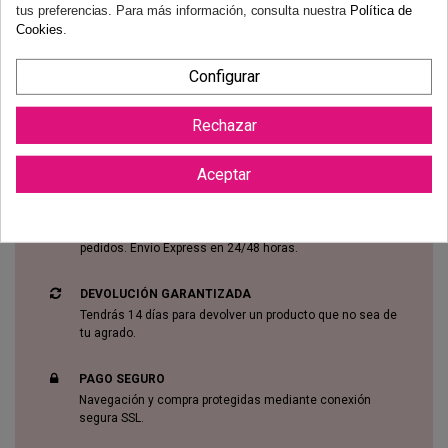
tus preferencias. Para más información, consulta nuestra
Política de
Cookies
.
Reviews (0)
Configurar
Rechazar
Aceptar
ENVÍO GRATUITO
Disfrutarás de envío gratis a península para todos tus
pedidos. Envío Express en 24/48 horas.
DEVOLUCIÓN GARANTIZADA
Tendrás 14 días para devolver un producto que no sea de
tu agrado.
PAGO SEGURO
Navegación y compra protegidas mediante conexión
segura SSL.