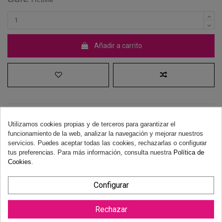
Añadir a carrito
Utilizamos cookies propias y de terceros para garantizar el
funcionamiento de la web, analizar la navegación y mejorar nuestros
Derecho de desistimiento
servicios. Puedes aceptar todas las cookies, rechazarlas o configurar
Dispones de 14 días naturales para desistir de tu compra, sin
tus preferencias. Para más información, consulta nuestra
Política de
necesidad de justificación.
Más información
Cookies
.
Configurar
Rechazar