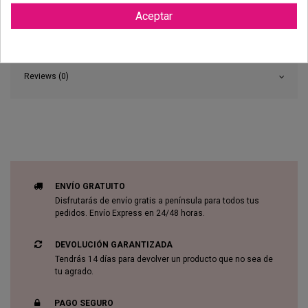
Aceptar
Reviews (0)
ENVÍO GRATUITO
Disfrutarás de envío gratis a península para todos tus
pedidos. Envío Express en 24/48 horas.
DEVOLUCIÓN GARANTIZADA
Tendrás 14 días para devolver un producto que no sea de
tu agrado.
PAGO SEGURO