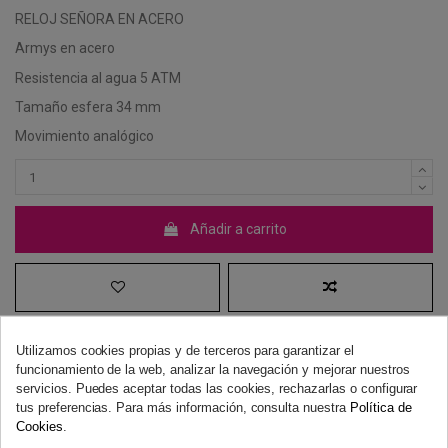
RELOJ SEÑORA EN ACERO
Armys en acero
Resistencia al agua 5 ATM
Tamaño esfera 34 mm
Movimiento analógico
Añadir a carrito
Utilizamos cookies propias y de terceros para garantizar el
funcionamiento de la web, analizar la navegación y mejorar nuestros
servicios. Puedes aceptar todas las cookies, rechazarlas o configurar
tus preferencias. Para más información, consulta nuestra
Política de
Derecho de desistimiento
Cookies
.
Dispones de 14 días naturales para desistir de tu compra, sin