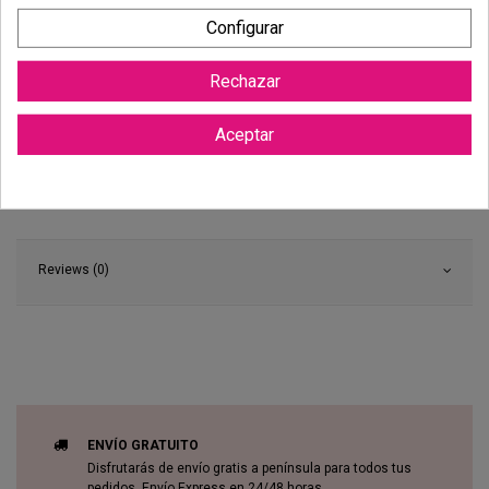
necesidad de justificación.
Más información
Configurar
Rechazar
Aceptar
Reviews (0)
ENVÍO GRATUITO
Disfrutarás de envío gratis a península para todos tus
pedidos. Envío Express en 24/48 horas.