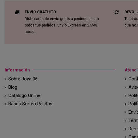
ENVÍO GRATUITO
DEVOL
Disfrutarás de envío gratis a península para
Tendrás
todos tus pedidos. Envío Express en 24/48
que no 
horas.
Información
Atenci
Sobre Joya 36
Cont
Blog
Avis
Catálogo Online
Polí
Bases Sorteo Paletas
Polí
Enví
Térm
Dere
Cana