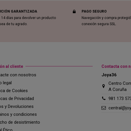
UCIÓN GARANTIZADA
PAGO SEGURO
 14 días para devolver un producto
Navegación y compra protegi
sea de tu agrado.
conexión segura SSL.
ón al cliente
Contacta con 
acte con nosotros
Joya36
o legal
Centro Come
A Coruña
tica de Cookies
ticas de Privacidad
981 173 57
os y Devoluciones
central@jo
inos y condiciones
cho de desistimiento
l Ético