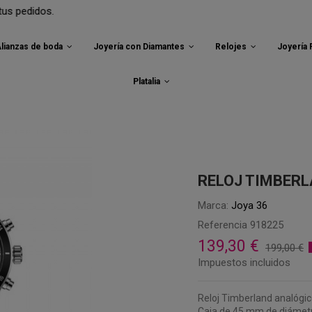
lianzas de boda
Joyería con Diamantes
Relojes
Joyería
Platalia
RELOJ TIMBERL
Marca:
Joya 36
Referencia
918225
139,30 €
199,00 €
Impuestos incluidos
Reloj Timberland analógi
Caja de 45 mm de diámetro.