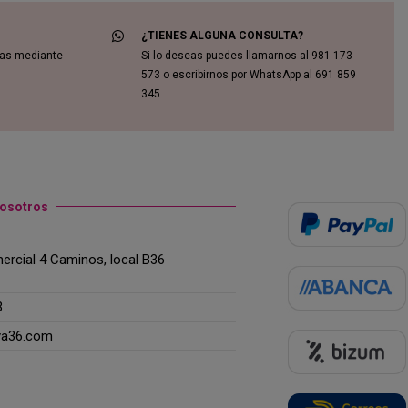
¿TIENES ALGUNA CONSULTA?
das mediante
Si lo deseas puedes llamarnos al 981 173
573 o escribirnos por WhatsApp al 691 859
345.
nosotros
rcial 4 Caminos, local B36
3
ya36.com