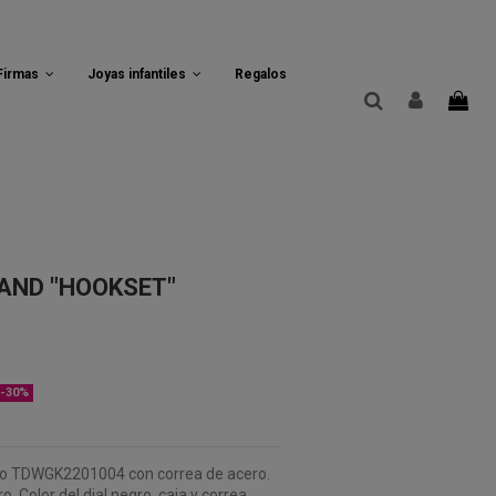
 Firmas
Joyas infantiles
Regalos
AND "HOOKSET"
-30%
co TDWGK2201004 con correa de acero.
 Color del dial negro, caja y correa