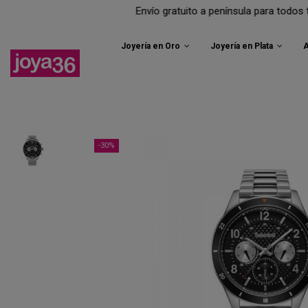
Envío gratuito a península para todos tus pedidos.
Joyería en Oro
Joyería en Plata
A
-30%