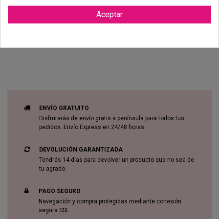
Aceptar
Reviews (0)
ENVÍO GRATUITO
Disfrutarás de envío gratis a península para todos tus
pedidos. Envío Express en 24/48 horas.
DEVOLUCIÓN GARANTIZADA
Tendrás 14 días para devolver un producto que no sea de
tu agrado.
PAGO SEGURO
Navegación y compra protegidas mediante conexión
segura SSL.