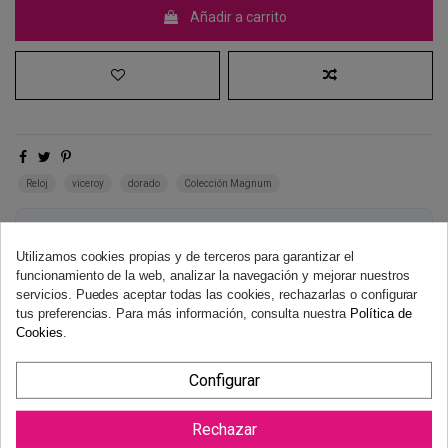
Añadir a carrito
Reloj
viceroy
dorado
Colección Magnum
Derecho de desistimiento
Dispones de 14 días naturales para desistir de tu compra, sin
Utilizamos cookies propias y de terceros para garantizar el
necesidad de justificación.
Más información
funcionamiento de la web, analizar la navegación y mejorar nuestros
servicios. Puedes aceptar todas las cookies, rechazarlas o configurar
tus preferencias. Para más información, consulta nuestra
Política de
Cookies
.
Configurar
Rechazar