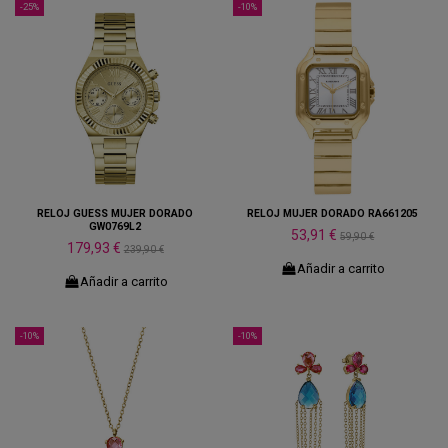
-25%
-10%
RELOJ GUESS MUJER DORADO
RELOJ MUJER DORADO RA661205
GW0769L2
53,91 €
59,90 €
179,93 €
239,90 €
Añadir a carrito
Añadir a carrito
-10%
-10%