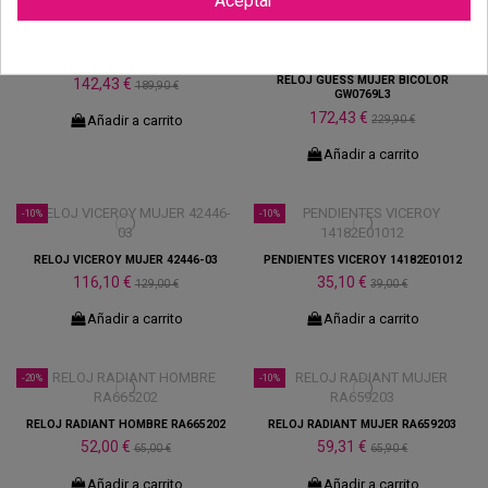
Aceptar
-25%
-25%
RELOJ GUESS GW0759L2
RELOJ GUESS MUJER BICOLOR
142,43 €
189,90 €
GW0769L3
172,43 €
229,90 €
Añadir a carrito
Añadir a carrito
-10%
-10%
RELOJ VICEROY MUJER 42446-03
PENDIENTES VICEROY 14182E01012
116,10 €
35,10 €
129,00 €
39,00 €
Añadir a carrito
Añadir a carrito
-20%
-10%
RELOJ RADIANT HOMBRE RA665202
RELOJ RADIANT MUJER RA659203
52,00 €
59,31 €
65,00 €
65,90 €
Añadir a carrito
Añadir a carrito