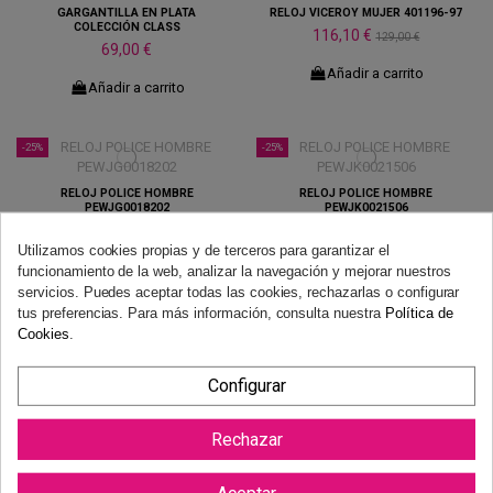
GARGANTILLA EN PLATA
RELOJ VICEROY MUJER 401196-97
COLECCIÓN CLASS
116,10 €
129,00 €
69,00 €
Añadir a carrito
Añadir a carrito
-25%
-25%
RELOJ POLICE HOMBRE
RELOJ POLICE HOMBRE
PEWJG0018202
PEWJK0021506
111,75 €
171,75 €
149,00 €
229,00 €
Utilizamos cookies propias y de terceros para garantizar el
Añadir a carrito
Añadir a carrito
funcionamiento de la web, analizar la navegación y mejorar nuestros
servicios. Puedes aceptar todas las cookies, rechazarlas o configurar
tus preferencias. Para más información, consulta nuestra
Política de
Cookies
.
RELOJ MUJER MARK MADDOX
Configurar
MM1024-23
GARGANTILLA EN PLATA DORADA
CON CIRCONITAS MULTICOLORES
69,00 €
39,90 €
Rechazar
Añadir a carrito
Añadir a carrito