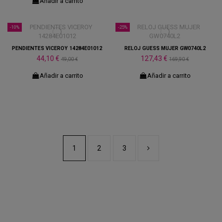
Añadir a carrito
-10%
-25%
PENDIENTES VICEROY 14284E01012
RELOJ GUESS MUJER GW0740L2
44,10 €
127,43 €
49,00 €
169,90 €
Añadir a carrito
Añadir a carrito
1
2
3