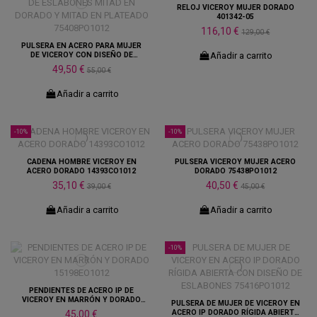
RELOJ VICEROY MUJER DORADO
401342-05
116,10 €
129,00 €
PULSERA EN ACERO PARA MUJER
Añadir a carrito
DE VICEROY CON DISEÑO DE
ESLABONES MITAD EN DORADO Y
49,50 €
55,00 €
MITAD...
Añadir a carrito
-10%
-10%
CADENA HOMBRE VICEROY EN
PULSERA VICEROY MUJER ACERO
ACERO DORADO 14393CO1012
DORADO 75438PO1012
35,10 €
40,50 €
39,00 €
45,00 €
Añadir a carrito
Añadir a carrito
-10%
PENDIENTES DE ACERO IP DE
VICEROY EN MARRÓN Y DORADO
PULSERA DE MUJER DE VICEROY EN
15198EO1012
ACERO IP DORADO RÍGIDA ABIERTA
45,00 €