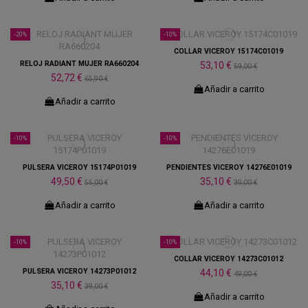
-20%
-10%
COLLAR VICEROY 15174C01019
RELOJ RADIANT MUJER RA660204
53,10 €
59,00 €
52,72 €
65,90 €
Añadir a carrito
Añadir a carrito
-10%
-10%
PULSERA VICEROY 15174P01019
PENDIENTES VICEROY 14276E01019
49,50 €
35,10 €
55,00 €
39,00 €
Añadir a carrito
Añadir a carrito
-10%
-10%
COLLAR VICEROY 14273C01012
PULSERA VICEROY 14273P01012
44,10 €
49,00 €
35,10 €
39,00 €
Añadir a carrito