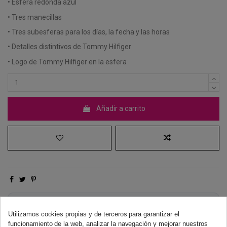
• Esfera redonda azul
• Tres manecillas
• Tres subesferas para los días, la fecha y las horas
• Detalles distintivos de Tommy Hilfiger
• Logo de Tommy Hilfiger en la esfera
Añadir a carrito
Derecho de desistimiento
Utilizamos cookies propias y de terceros para garantizar el
Dispones de 14 días naturales para desistir de tu compra, sin
funcionamiento de la web, analizar la navegación y mejorar nuestros
necesidad de justificación.
Más información