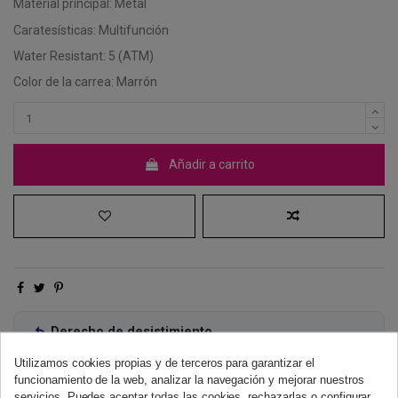
Material principal: Metal
Caratesísticas: Multifunción
Water Resistant: 5 (ATM)
Color de la carrea: Marrón
Añadir a carrito
Derecho de desistimiento
Dispones de 14 días naturales para desistir de tu compra, sin
Utilizamos cookies propias y de terceros para garantizar el
necesidad de justificación.
Más información
funcionamiento de la web, analizar la navegación y mejorar nuestros
servicios. Puedes aceptar todas las cookies, rechazarlas o configurar