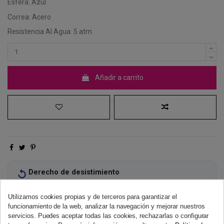
Esfera: Azul
Correa: Acero
Resistencia Al Agua: 5 atm
Añadir a carrito
Derecho de desistimiento
Dispones de 14 días naturales para desistir de tu compra, sin
necesidad de justificación.
Más información
Utilizamos cookies propias y de terceros para garantizar el
funcionamiento de la web, analizar la navegación y mejorar nuestros
servicios. Puedes aceptar todas las cookies, rechazarlas o configurar