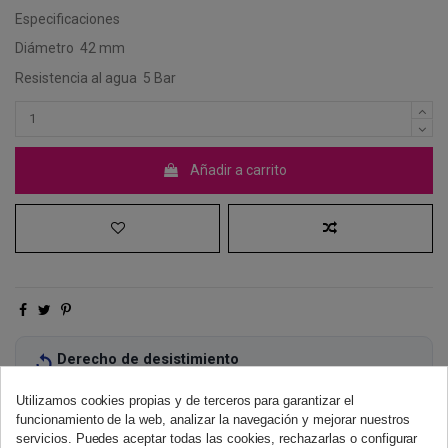
Especificaciones
Diámetro
42 mm
Resistencia al agua
5 Bar
Añadir a carrito
Derecho de desistimiento
Dispones de 14 días naturales para desistir de tu compra, sin
necesidad de justificación.
Más información
Utilizamos cookies propias y de terceros para garantizar el
funcionamiento de la web, analizar la navegación y mejorar nuestros
servicios. Puedes aceptar todas las cookies, rechazarlas o configurar