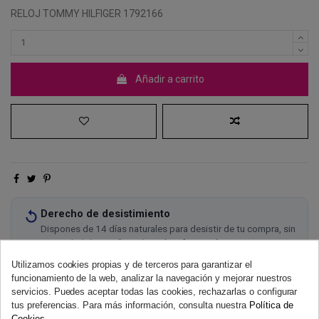
RELOJ TOMMY HILFIGER 1792166
Añadir a carrito
Derecho de desistimiento
Dispones de 14 días naturales para desistir de tu compra, sin
necesidad de justificación.
Más información
Utilizamos cookies propias y de terceros para garantizar el
funcionamiento de la web, analizar la navegación y mejorar nuestros
servicios. Puedes aceptar todas las cookies, rechazarlas o configurar
tus preferencias. Para más información, consulta nuestra
Política de
Cookies
.