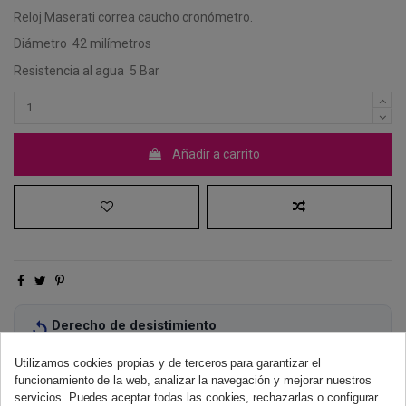
Reloj Maserati correa caucho cronómetro.
Diámetro
42 milímetros
Resistencia al agua
5 Bar
Añadir a carrito
Derecho de desistimiento
Dispones de 14 días naturales para desistir de tu compra, sin
necesidad de justificación.
Más información
Utilizamos cookies propias y de terceros para garantizar el
funcionamiento de la web, analizar la navegación y mejorar nuestros
servicios. Puedes aceptar todas las cookies, rechazarlas o configurar