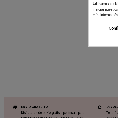
Utilizamos cooki
mejorar nuestros
más información
Conf
ENVÍO GRATUITO
DEVOL
Disfrutarás de envío gratis a península para
Tendrás