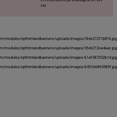
573 o escribirnos por WhatsApp al 691 859
345.