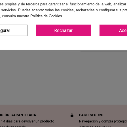
es propias y de terceros para garantizar el funcionamiento de la web, analizar
 servicios. Puedes aceptar todas las cookies, rechazarlas o configurar tus pr
, consulta nuestra
Política de Cookies
.
igurar
Rechazar
Ace
Reviews
(0)
UCIÓN GARANTIZADA
PAGO SEGURO
 14 días para devolver un producto
Navegación y compra protegi