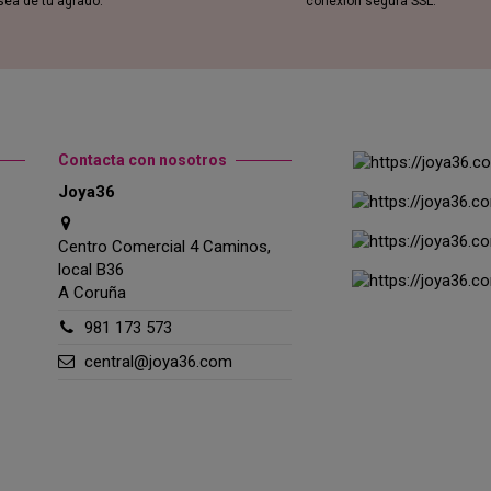
sea de tu agrado.
conexión segura SSL.
Contacta con nosotros
Joya36
Centro Comercial 4 Caminos,
local B36
A Coruña
981 173 573
central@joya36.com