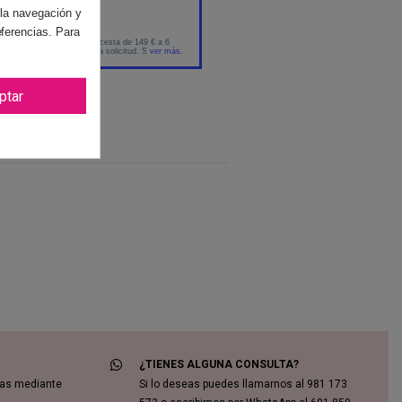
 la navegación y
eferencias. Para
ptar
¿TIENES ALGUNA CONSULTA?
das mediante
Si lo deseas puedes llamarnos al 981 173