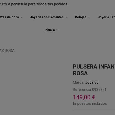
nínsula para todos tus pedidos.
anzas de boda
Joyería con Diamantes
Relojes
Joyería Fi
Platalia
PULSERA INFAN
ROSA
Marca:
Joya 36
Referencia
0935321
149,00 €
Impuestos incluidos