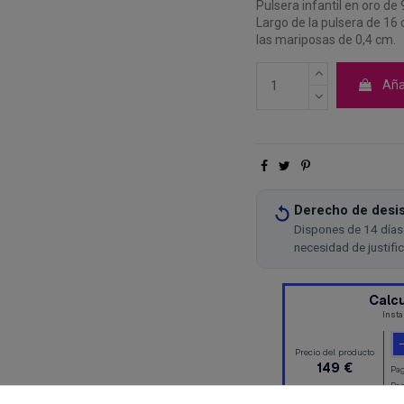
Pulsera infantil en oro de
Largo de la pulsera de 16
las mariposas de 0,4 cm.
Añad
Derecho de desis
Dispones de 14 días 
necesidad de justifi