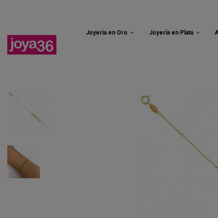
Enví
Joyería en Oro
Joyería en Plata
A