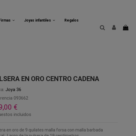
 Firmas
Joyas infantiles
Regalos
LSERA EN ORO CENTRO CADENA
a:
Joya 36
rencia
093662
9,00 €
estos incluidos
era en oro de 9 quilates malla forsa con malla barbada
ral. Largo de la pulsera de 19 centímetros.