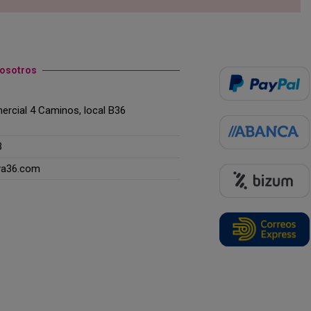
nosotros
rcial 4 Caminos, local B36
3
ya36.com