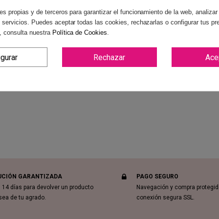
es propias y de terceros para garantizar el funcionamiento de la web, analizar
 servicios. Puedes aceptar todas las cookies, rechazarlas o configurar tus pr
, consulta nuestra
Política de Cookies
.
igurar
Rechazar
Ace
Revi
UCIÓN GARANTIZADA
PAGO SEGURO
 14 días para devolver un producto
Navegación y compra protegi
sea de tu agrado.
conexión segura SSL.