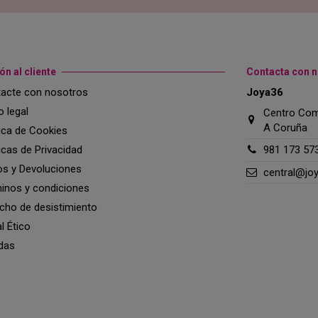
ón al cliente
Contacta con 
acte con nosotros
Joya36
o legal
Centro Come
A Coruña
tica de Cookies
ticas de Privacidad
981 173 57
os y Devoluciones
central@jo
inos y condiciones
cho de desistimiento
l Ético
das