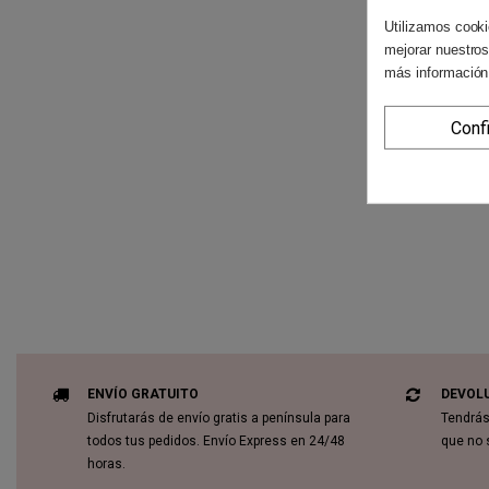
Utilizamos cooki
mejorar nuestros
más información
Conf
ENVÍO GRATUITO
DEVOL
Disfrutarás de envío gratis a península para
Tendrás
todos tus pedidos. Envío Express en 24/48
que no 
horas.