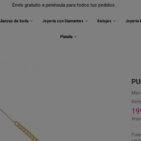
o gratuito a península para todos tus pedidos.
lianzas de boda
Joyería con Diamantes
Relojes
Joyería
Platalia
PU
Marc
Refe
19
Impu
Puls
cent