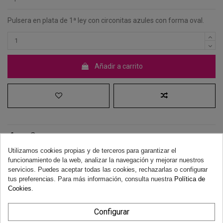
Pulsera en plata de 1ª ley con circonitas azules con forma oval.
Añadir a carrito
Utilizamos cookies propias y de terceros para garantizar el
funcionamiento de la web, analizar la navegación y mejorar nuestros
Derecho de desistimiento
servicios. Puedes aceptar todas las cookies, rechazarlas o configurar
Dispones de 14 días naturales para desistir de tu compra, sin
tus preferencias. Para más información, consulta nuestra
Política de
necesidad de justificación.
Más información
Cookies
.
Configurar