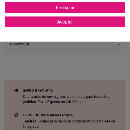
Rechazar
Aceptar
Reviews (0)
ENVÍO GRATUITO
Disfrutarás de envío gratis a península para todos tus
pedidos. Envío Express en 24/48 horas.
DEVOLUCIÓN GARANTIZADA
Tendrás 14 días para devolver un producto que no sea de
tu agrado.