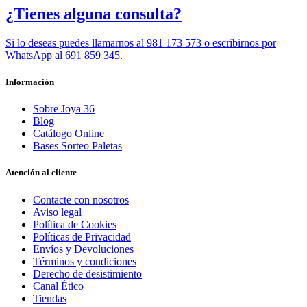
¿Tienes alguna consulta?
Si lo deseas puedes llamarnos al 981 173 573 o escribirnos por
WhatsApp al 691 859 345.
Información
Sobre Joya 36
Blog
Catálogo Online
Bases Sorteo Paletas
Atención al cliente
Contacte con nosotros
Aviso legal
Política de Cookies
Políticas de Privacidad
Envíos y Devoluciones
Términos y condiciones
Derecho de desistimiento
Canal Ético
Tiendas