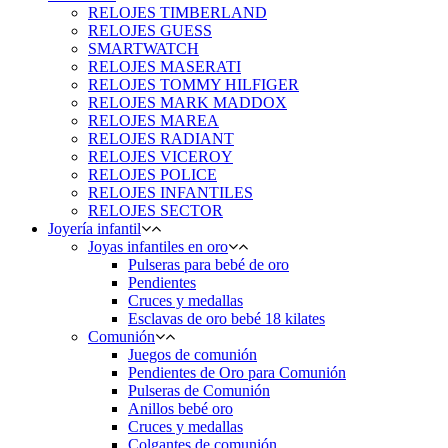
RELOJES TIMBERLAND
RELOJES GUESS
SMARTWATCH
RELOJES MASERATI
RELOJES TOMMY HILFIGER
RELOJES MARK MADDOX
RELOJES MAREA
RELOJES RADIANT
RELOJES VICEROY
RELOJES POLICE
RELOJES INFANTILES
RELOJES SECTOR
Joyería infantil
Joyas infantiles en oro
Pulseras para bebé de oro
Pendientes
Cruces y medallas
Esclavas de oro bebé 18 kilates
Comunión
Juegos de comunión
Pendientes de Oro para Comunión
Pulseras de Comunión
Anillos bebé oro
Cruces y medallas
Colgantes de comunión