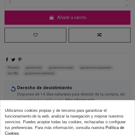
Añadir a carrito
Pulsera
pulsera oro
pulsera oro mujer
pulsera oro corazones
oro 18k
pulsera oro medallas
Derecho de desistimiento
Dispones de 14 días naturales para desistir de tu compra, sin
necesidad de justificación.
Más información
Utilizamos cookies propias y de terceros para garantizar el
funcionamiento de la web, analizar la navegación y mejorar nuestros
servicios. Puedes aceptar todas las cookies, rechazarlas o configurar
tus preferencias. Para más información, consulta nuestra
Política de
Cookies
.