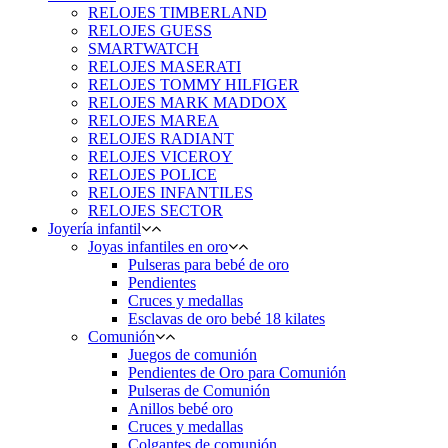
RELOJES TIMBERLAND
RELOJES GUESS
SMARTWATCH
RELOJES MASERATI
RELOJES TOMMY HILFIGER
RELOJES MARK MADDOX
RELOJES MAREA
RELOJES RADIANT
RELOJES VICEROY
RELOJES POLICE
RELOJES INFANTILES
RELOJES SECTOR
Joyería infantil
Joyas infantiles en oro
Pulseras para bebé de oro
Pendientes
Cruces y medallas
Esclavas de oro bebé 18 kilates
Comunión
Juegos de comunión
Pendientes de Oro para Comunión
Pulseras de Comunión
Anillos bebé oro
Cruces y medallas
Colgantes de comunión