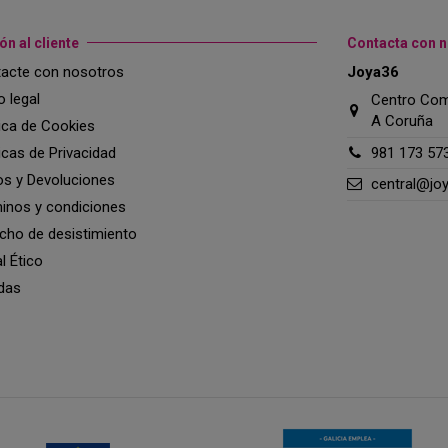
ón al cliente
Contacta con 
acte con nosotros
Joya36
o legal
Centro Come
A Coruña
tica de Cookies
ticas de Privacidad
981 173 57
os y Devoluciones
central@jo
inos y condiciones
cho de desistimiento
l Ético
das