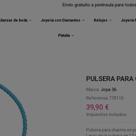
Envío gratuito a península para todos tus pedidos
lianzas de boda
Joyería con Diamantes
Relojes
Joyería
Platalia
PULSERA PARA
Marca:
Joya 36
Referencia
770110
39,90 €
Impuestos incluidos
Pulsera para charms en pie
Largo de la pulsera de 17