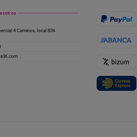
nosotros
rcial 4 Caminos, local B36
3
ya36.com