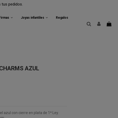
.
 Firmas
Joyas infantiles
Regalos
 CHARMS AZUL
l azul con cierre en plata de 1ª Ley.
 cm.