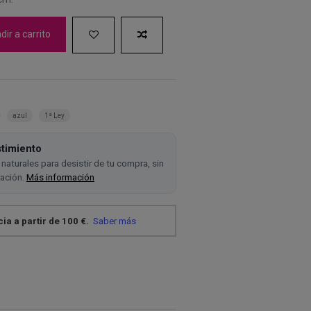
ir a carrito
azul
1ª Ley
timiento
naturales para desistir de tu compra, sin
cación.
Más información