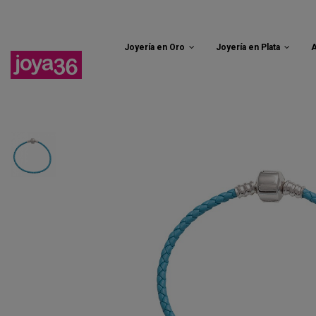
Joyería en Oro
Joyería en Plata
A