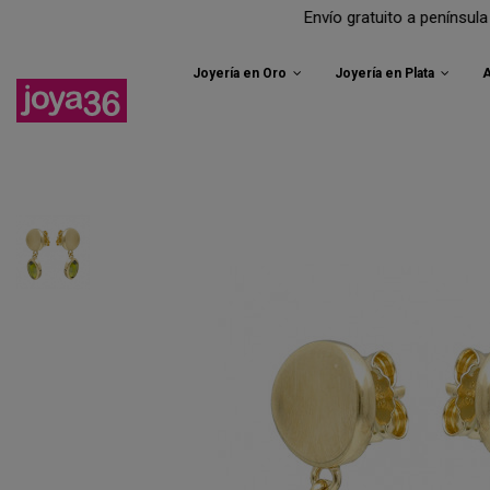
Envío gratuito a península para todos
Joyería en Oro
Joyería en Plata
A