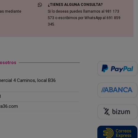
¿TIENES ALGUNA CONSULTA?
das mediante
Si lo deseas puedes llamarnos al 981 173
573 o escribirnos por WhatsApp al 691 859
345.
nosotros
rcial 4 Caminos, local B36
3
ya36.com