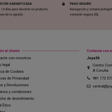
UCIÓN GARANTIZADA
PAGO SEGURO
 14 días para devolver un producto
Navegación y compra protegi
sea de tu agrado.
conexión segura SSL.
ón al cliente
Contacta con 
acte con nosotros
Joya36
o legal
Centro Come
A Coruña
tica de Cookies
ticas de Privacidad
981 173 57
os y Devoluciones
central@jo
inos y condiciones
cho de desistimiento
l Ético