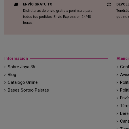
ENVÍO GRATUITO
DEVOL
Disfrutarás de envío gratis a península para
Tendrás
todos tus pedidos. Envío Express en 24/48
que no 
horas.
Información
Atenci
Sobre Joya 36
Cont
Blog
Avis
Catálogo Online
Polí
Bases Sorteo Paletas
Polí
Enví
Térm
Dere
Cana