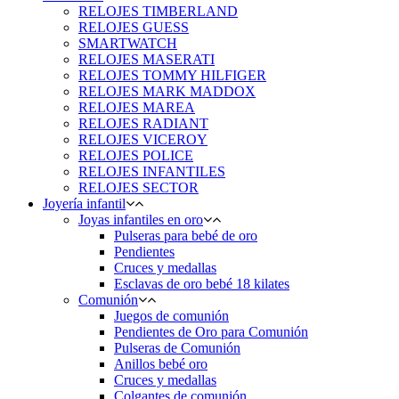
RELOJES TIMBERLAND
RELOJES GUESS
SMARTWATCH
RELOJES MASERATI
RELOJES TOMMY HILFIGER
RELOJES MARK MADDOX
RELOJES MAREA
RELOJES RADIANT
RELOJES VICEROY
RELOJES POLICE
RELOJES INFANTILES
RELOJES SECTOR
Joyería infantil
Joyas infantiles en oro
Pulseras para bebé de oro
Pendientes
Cruces y medallas
Esclavas de oro bebé 18 kilates
Comunión
Juegos de comunión
Pendientes de Oro para Comunión
Pulseras de Comunión
Anillos bebé oro
Cruces y medallas
Colgantes de comunión