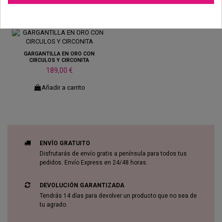
También podría gustarte
GARGANTILLA EN ORO CON
CIRCULOS Y CIRCONITA
189,00 €
Añadir a carrito
ENVÍO GRATUITO
Disfrutarás de envío gratis a península para todos tus
pedidos. Envío Express en 24/48 horas.
DEVOLUCIÓN GARANTIZADA
Tendrás 14 días para devolver un producto que no sea de
tu agrado.