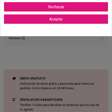
Rechazar
Aceptar
Reviews (0)
ENVÍO GRATUITO
Disfrutarás de envío gratis a península para todos tus
pedidos. Envío Express en 24/48 horas.
DEVOLUCIÓN GARANTIZADA
Tendrás 14 días para devolver un producto que no sea de
tu agrado.