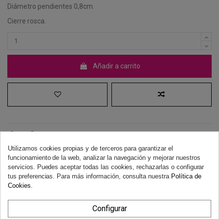
Diámetro pendientes 0,8cm.
Cierre rosca.
Añadir a carrito
Utilizamos cookies propias y de terceros para garantizar el
funcionamiento de la web, analizar la navegación y mejorar nuestros
Derecho de desistimiento
servicios. Puedes aceptar todas las cookies, rechazarlas o configurar
Dispones de 14 días naturales para desistir de tu compra, sin
tus preferencias. Para más información, consulta nuestra
Política de
necesidad de justificación.
Más información
Cookies
.
Configurar