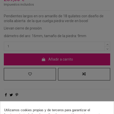
Impuestos incluidos
Pendientes largos en oro amarillo de 18 quilates con diseño de
criolla abierta de la que cuelga piedra verde en bocel
Llevan cierre de presión.
diámetro del aro: 16mm, tamaño de la piedra: 9mm
Añadir a carrito
Derecho de desistimiento
Utilizamos cookies propias y de terceros para garantizar el
Dispones de 14 días naturales para desistir de tu compra, sin