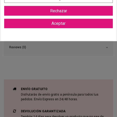
Rechazar
Aceptar
Reviews (0)
ENVÍO GRATUITO
Disfrutarás de envío gratis a península para todos tus
pedidos. Envío Express en 24/48 horas.
DEVOLUCIÓN GARANTIZADA
Tendrás 14 días para devolver un producto que no sea de