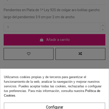
Pendientes en Plata de 1ª Ley 925 de colgar aro bolitas gancho
largo del pendientes 3.9 cm por 2 cm de ancho
Añadir a carrito
Utilizamos cookies propias y de terceros para garantizar el
funcionamiento de la web, analizar la navegación y mejorar nuestros
Derecho de desistimiento
servicios. Puedes aceptar todas las cookies, rechazarlas o configurar
Dispones de 14 días naturales para desistir de tu compra, sin
tus preferencias. Para más información, consulta nuestra
Política de
necesidad de justificación.
Más información
Cookies
.
Configurar