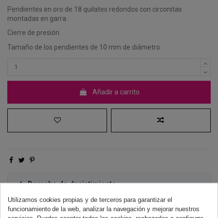
Pendientes en oro de 18 quilates redondos con circonitas
montadas en garra.
Cierre de presión.
Tamaño de los pendientes de 10 mm de diámetro.
Añadir a carrito
Derecho de desistimiento
Dispones de 14 días naturales para desistir de tu compra, sin
Utilizamos cookies propias y de terceros para garantizar el
necesidad de justificación.
Más información
funcionamiento de la web, analizar la navegación y mejorar nuestros
servicios. Puedes aceptar todas las cookies, rechazarlas o configurar