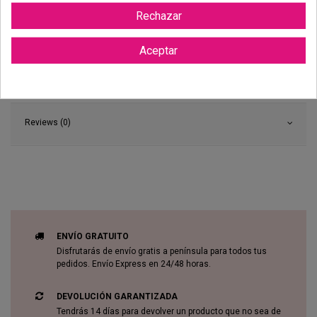
Rechazar
Aceptar
Reviews (0)
ENVÍO GRATUITO
Disfrutarás de envío gratis a península para todos tus
pedidos. Envío Express en 24/48 horas.
DEVOLUCIÓN GARANTIZADA
Tendrás 14 días para devolver un producto que no sea de