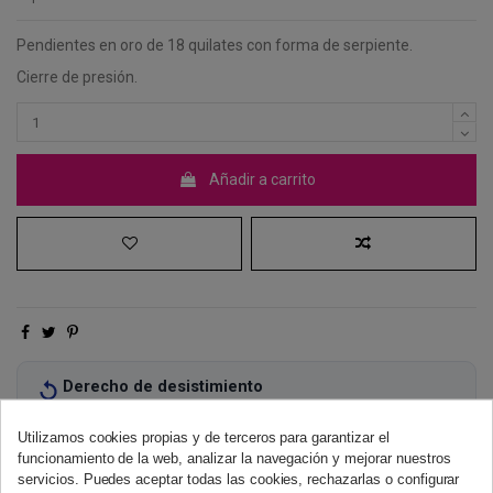
Pendientes en oro de 18 quilates con forma de serpiente.
Cierre de presión.
Añadir a carrito
Derecho de desistimiento
Dispones de 14 días naturales para desistir de tu compra, sin
necesidad de justificación.
Más información
Utilizamos cookies propias y de terceros para garantizar el
funcionamiento de la web, analizar la navegación y mejorar nuestros
servicios. Puedes aceptar todas las cookies, rechazarlas o configurar