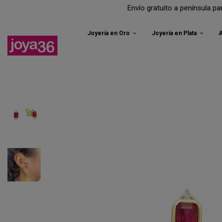
Envío gratuito a península para todos tu
Joyería en Oro
Joyería en Plata
A