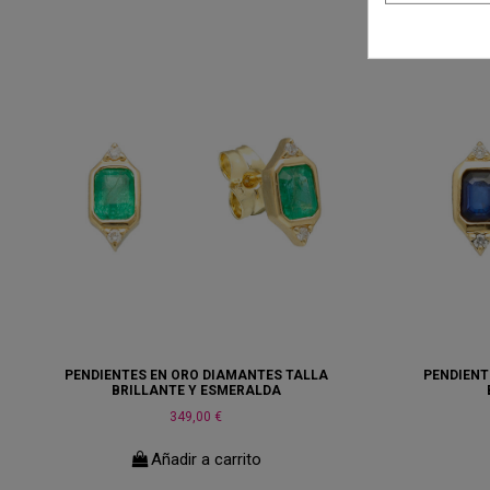
PENDIENTES EN ORO DIAMANTES TALLA
PENDIENT
BRILLANTE Y ESMERALDA
349,00 €
Añadir a carrito