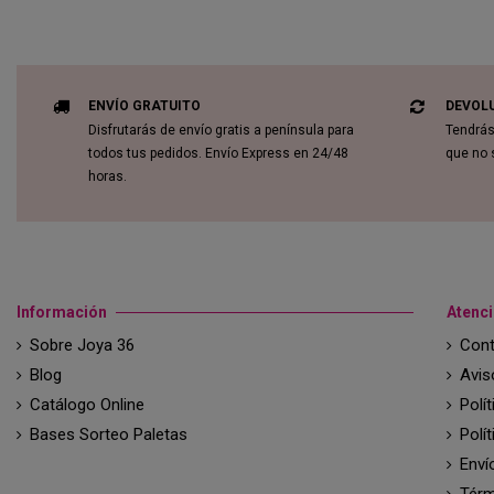
ENVÍO GRATUITO
DEVOL
Disfrutarás de envío gratis a península para
Tendrás
todos tus pedidos. Envío Express en 24/48
que no 
horas.
Información
Atenci
Sobre Joya 36
Cont
Blog
Avis
Catálogo Online
Polí
Bases Sorteo Paletas
Polí
Enví
Térm