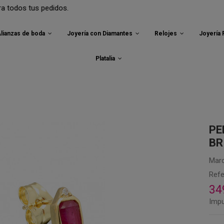
s pedidos.
lianzas de boda
Joyería con Diamantes
Relojes
Joyería
Platalia
PE
BR
Marc
Refe
34
Impu