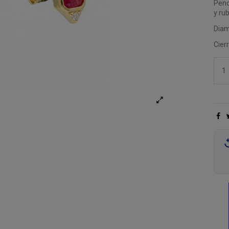
Pend
y rub
Diam
Cier