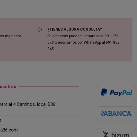
¿TIENES ALGUNA CONSULTA?
das mediante
Si lo deseas puedes llamarnos al 981 173
573 o escribirnos por WhatsApp al 691 859
345.
nosotros
rcial 4 Caminos, local B36
3
ya36.com