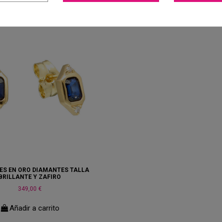
ES EN ORO DIAMANTES TALLA
BRILLANTE Y ZAFIRO
349,00 €
Añadir a carrito