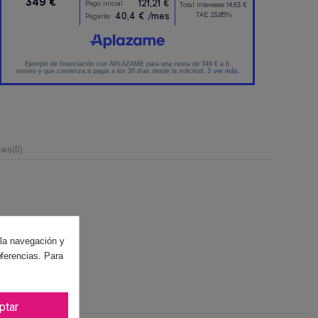
ews
(0)
 la navegación y
eferencias. Para
ptar