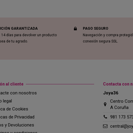
UCIÓN GARANTIZADA
PAGO SEGURO
 14 días para devolver un producto
Navegación y compra protegi
sea de tu agrado.
conexión segura SSL.
ón al cliente
Contacta con 
acte con nosotros
Joya36
o legal
Centro Come
A Coruña
tica de Cookies
ticas de Privacidad
981 173 57
os y Devoluciones
central@jo
inos y condiciones