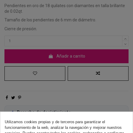
Pendientes en oro de 18 quilates con diamantes en talla brillante
de 0.02qt.
Tamaño de los pendientes de 6 mm de diámetro.
Cierre de presión.
Añadir a carrito
Derecho de desistimiento
Dispones de 14 días naturales para desistir de tu compra, sin
Utilizamos cookies propias y de terceros para garantizar el
necesidad de justificación.
Más información
funcionamiento de la web, analizar la navegación y mejorar nuestros
servicios. Puedes aceptar todas las cookies, rechazarlas o configurar