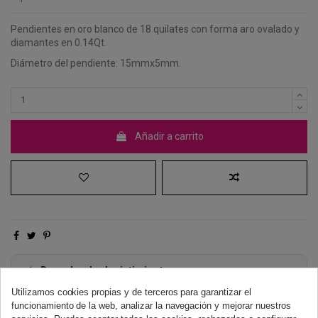
Pendientes en oro blanco de 18 quilates con forma aro ovalado y
diamantes en 0.14Qt.
Diámetro del pendiente: 15mmx5mm.
Añadir a carrito
Derecho de desistimiento
Dispones de 14 días naturales para desistir de tu compra, sin
Utilizamos cookies propias y de terceros para garantizar el
necesidad de justificación.
Más información
funcionamiento de la web, analizar la navegación y mejorar nuestros