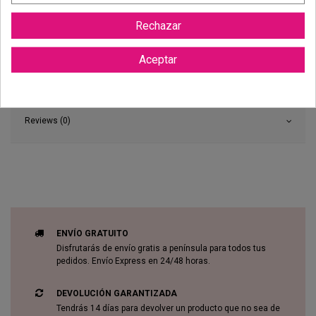
Rechazar
Aceptar
Reviews (0)
ENVÍO GRATUITO
Disfrutarás de envío gratis a península para todos tus
pedidos. Envío Express en 24/48 horas.
DEVOLUCIÓN GARANTIZADA
Tendrás 14 días para devolver un producto que no sea de