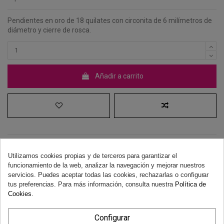
Pendientes en oro de 18 quilates con circonita de 6 milímetros de
diámetro y cierre de rosca.
Añadir a carrito
Utilizamos cookies propias y de terceros para garantizar el
funcionamiento de la web, analizar la navegación y mejorar nuestros
Derecho de desistimiento
servicios. Puedes aceptar todas las cookies, rechazarlas o configurar
Dispones de 14 días naturales para desistir de tu compra, sin
tus preferencias. Para más información, consulta nuestra
Política de
necesidad de justificación.
Más información
Cookies
.
Configurar