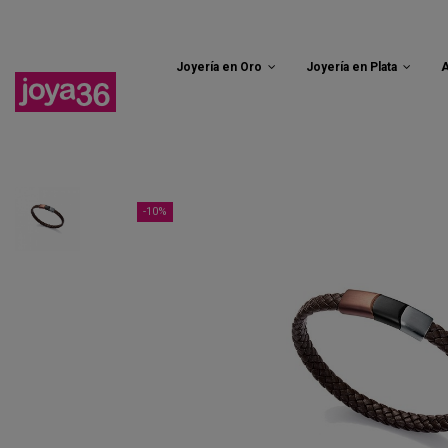
Joyería en Oro
Joyería en Plata
A
-10%