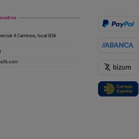
nosotros
rcial 4 Caminos, local B36
3
ya36.com