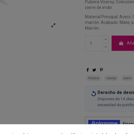
Pulsera Viceroy, Colecció
cierre de imán.
Material Principal: Acero. 
marrón. Acabado: Mate, sa
Marrón.
Añad
Pulsera
viceroy
acero
Derecho de desis
Dispones de 14 días 
necesidad de justifi