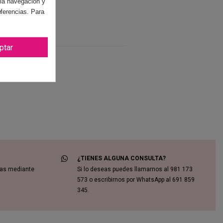
 la navegación y
eferencias. Para
ptar
¿TIENES ALGUNA CONSULTA?
das mediante
Si lo deseas puedes llamarnos al 981 173
573 o escribirnos por WhatsApp al 691 859
345.