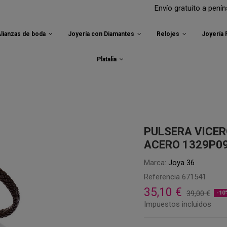
Envío gratuito a península para
lianzas de boda
Joyería con Diamantes
Relojes
Joyería
Platalia
PULSERA VICER
ACERO 1329P0
Marca:
Joya 36
Referencia
671541
35,10 €
39,00 €
-10
Impuestos incluidos