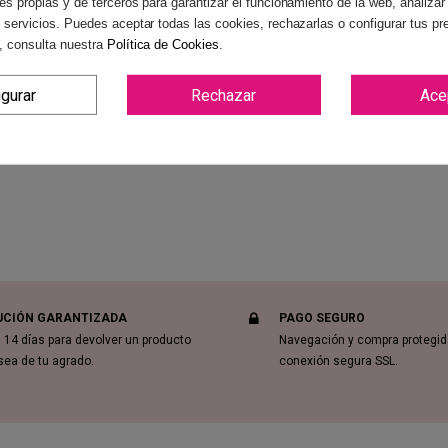
es propias y de terceros para garantizar el funcionamiento de la web, analizar
 servicios. Puedes aceptar todas las cookies, rechazarlas o configurar tus pr
, consulta nuestra
Política de Cookies
.
Reviews
(0)
igurar
Rechazar
Ace
UCIÓN GARANTIZADA
PAGO SEGURO
 14 días para devolver un producto
Navegación y compra protegi
sea de tu agrado.
conexión segura SSL.