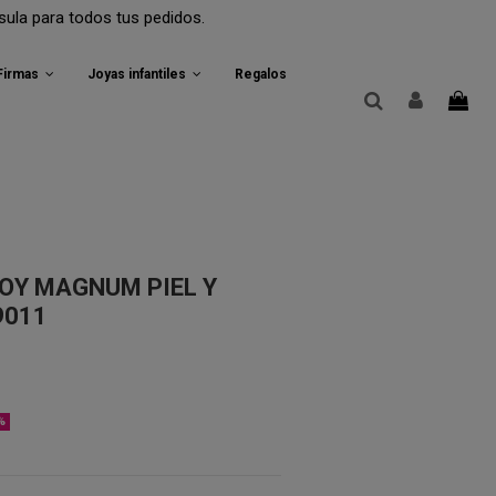
 todos tus pedidos.
 Firmas
Joyas infantiles
Regalos
OY MAGNUM PIEL Y
9011
%