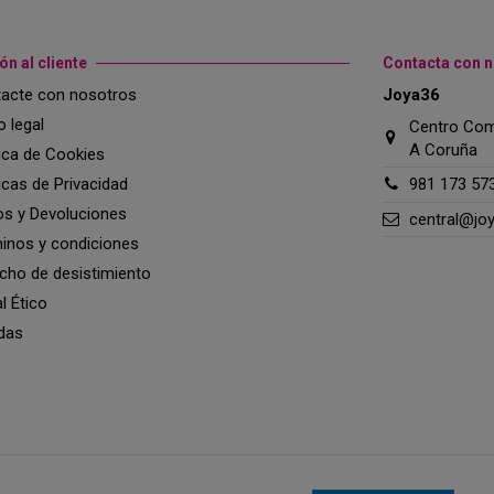
ón al cliente
Contacta con 
acte con nosotros
Joya36
o legal
Centro Come
A Coruña
tica de Cookies
ticas de Privacidad
981 173 57
os y Devoluciones
central@jo
inos y condiciones
cho de desistimiento
l Ético
das