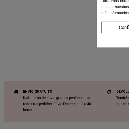
Utilizamos cooki
mejorar nuestros
más información
Conf
ENVÍO GRATUITO
DEVOL
Disfrutarás de envío gratis a península para
Tendrás
todos tus pedidos. Envío Express en 24/48
que no 
horas.