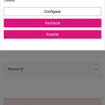
Cookies
.
Derecho de desistimiento
Dispones de 14 días naturales para desistir de tu compra, sin
Configurar
necesidad de justificación.
Más información
Rechazar
Aceptar
Reviews (0)