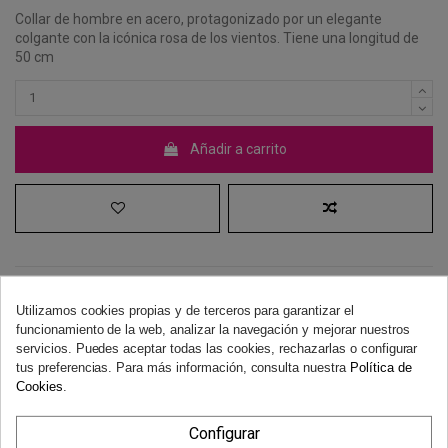
Collar de hombre en acero, protagonizado por un elegante
colgante con la icónica rosa de los vientos. Tiene una longitud de
50 cm
Añadir a carrito
Utilizamos cookies propias y de terceros para garantizar el
funcionamiento de la web, analizar la navegación y mejorar nuestros
Derecho de desistimiento
servicios. Puedes aceptar todas las cookies, rechazarlas o configurar
Dispones de 14 días naturales para desistir de tu compra, sin
tus preferencias. Para más información, consulta nuestra
Política de
necesidad de justificación.
Más información
Cookies
.
Configurar