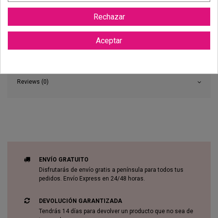
Rechazar
Aceptar
Reviews (0)
ENVÍO GRATUITO
Disfrutarás de envío gratis a península para todos tus
pedidos. Envío Express en 24/48 horas.
DEVOLUCIÓN GARANTIZADA
Tendrás 14 días para devolver un producto que no sea de