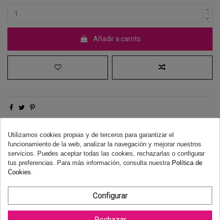
Añadir a carrito
Derecho de desistimiento
Utilizamos cookies propias y de terceros para garantizar el
Dispones de 14 días naturales para desistir de tu compra, sin
funcionamiento de la web, analizar la navegación y mejorar nuestros
necesidad de justificación.
Más información
servicios. Puedes aceptar todas las cookies, rechazarlas o configurar
tus preferencias. Para más información, consulta nuestra
Política de
Cookies
.
Configurar
Rechazar