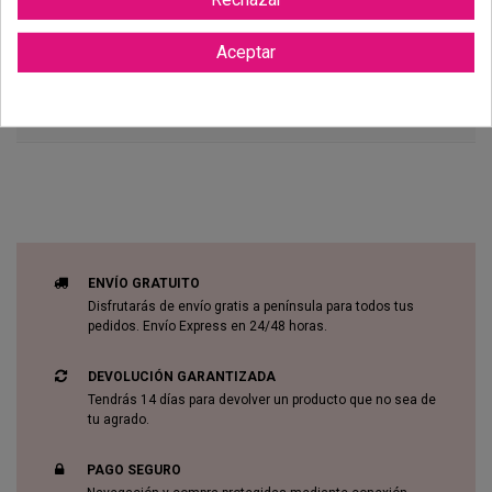
Aceptar
Reviews (0)
ENVÍO GRATUITO
Disfrutarás de envío gratis a península para todos tus
pedidos. Envío Express en 24/48 horas.
DEVOLUCIÓN GARANTIZADA
Tendrás 14 días para devolver un producto que no sea de
tu agrado.
PAGO SEGURO