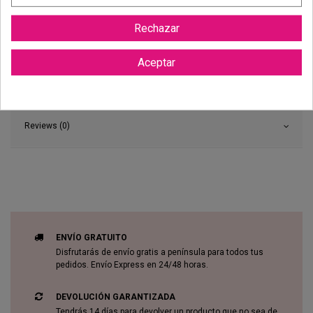
Rechazar
Aceptar
Reviews (0)
ENVÍO GRATUITO
Disfrutarás de envío gratis a península para todos tus
pedidos. Envío Express en 24/48 horas.
DEVOLUCIÓN GARANTIZADA
Tendrás 14 días para devolver un producto que no sea de