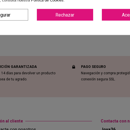
, consulta nuestra
Política de Cookies
.
igurar
Rechazar
Ace
UCIÓN GARANTIZADA
PAGO SEGURO
 14 días para devolver un producto
Navegación y compra protegi
sea de tu agrado.
conexión segura SSL.
ón al cliente
Contacta con 
acte con nosotros
Joya36