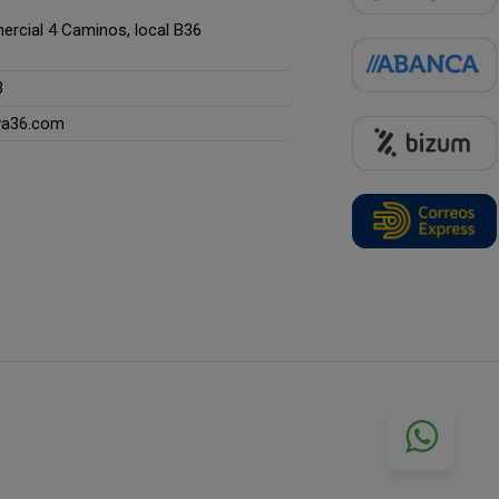
rcial 4 Caminos, local B36
3
ya36.com