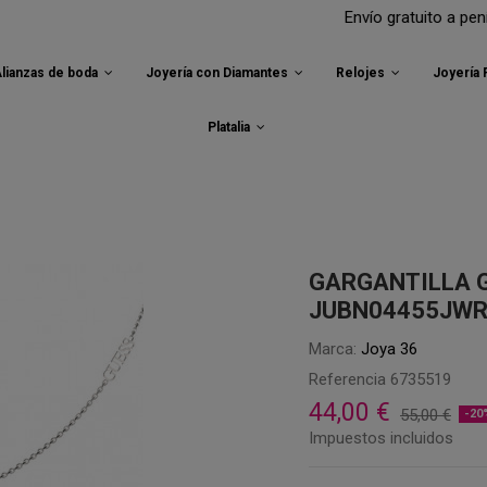
Envío gratuito a península par
lianzas de boda
Joyería con Diamantes
Relojes
Joyería
Platalia
GARGANTILLA 
JUBN04455JW
Marca:
Joya 36
Referencia
6735519
44,00 €
55,00 €
-20
Impuestos incluidos