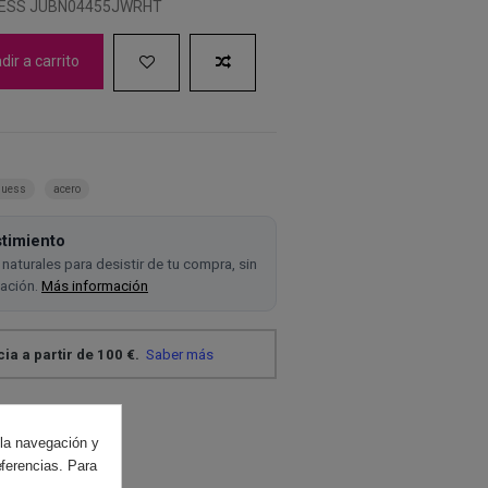
UESS JUBN04455JWRHT
ir a carrito
guess
acero
timiento
naturales para desistir de tu compra, sin
cación.
Más información
 la navegación y
eferencias. Para