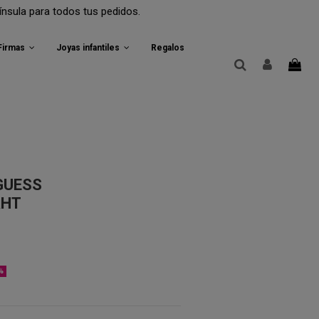
a todos tus pedidos.
 Firmas
Joyas infantiles
Regalos
GUESS
RHT
%