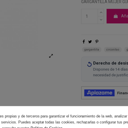
GARGANTILLA MUJER G
Añad
gargantilla
circonitas
Derecho de desis
Dispones de 14 días 
necesidad de justifi
es propias y de terceros para garantizar el funcionamiento de la web, analizar
 servicios. Puedes aceptar todas las cookies, rechazarlas o configurar tus pr
Reviews
(0)