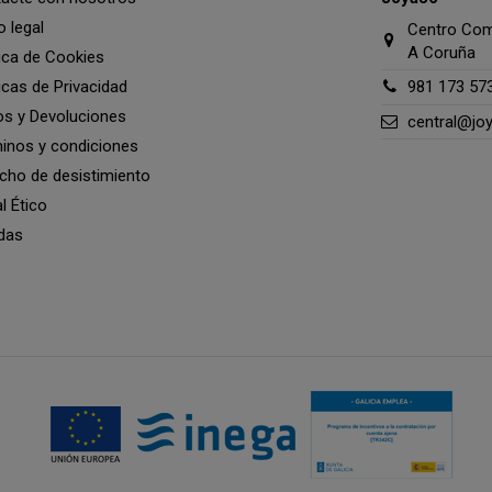
o legal
Centro Come
A Coruña
tica de Cookies
ticas de Privacidad
981 173 57
os y Devoluciones
central@jo
inos y condiciones
cho de desistimiento
l Ético
das