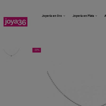
Joyería en Oro
Joyería en Plata
A
-20%