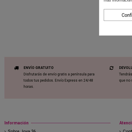
más información
Conf
ENVÍO GRATUITO
DEVOL
Disfrutarás de envío gratis a península para
Tendrás
todos tus pedidos. Envío Express en 24/48
que no 
horas.
Información
Atenci
Sobre Joya 36
Cont