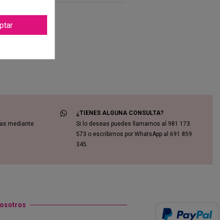
ptar
¿TIENES ALGUNA CONSULTA?
das mediante
Si lo deseas puedes llamarnos al 981 173
573 o escribirnos por WhatsApp al 691 859
345.
nosotros