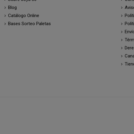
Blog
Avis
Catálogo Online
Polí
Bases Sorteo Paletas
Polí
Enví
Térm
Dere
Cana
Tien