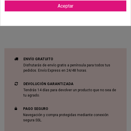
Aceptar
Reviews (0)
ENVÍO GRATUITO
Disfrutarás de envío gratis a península para todos tus
pedidos. Envío Express en 24/48 horas.
DEVOLUCIÓN GARANTIZADA
Tendrás 14 días para devolver un producto que no sea de
tu agrado.
PAGO SEGURO
Navegación y compra protegidas mediante conexión
segura SSL.